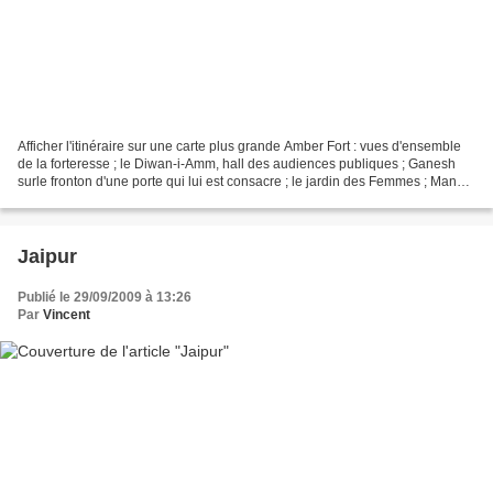
Afficher l'itinéraire sur une carte plus grande Amber Fort : vues d'ensemble
de la forteresse ; le Diwan-i-Amm, hall des audiences publiques ; Ganesh
surle fronton d'une porte qui lui est consacre ; le jardin des Femmes ; Man
Singh Palace (le gynecee)...
Jaipur
Publié le 29/09/2009 à 13:26
Par
Vincent