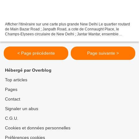
Afficher l'itinéraire sur une carte plus grande New Delhi Le quartier routard
de Main Bazar Road ; Janpath Road, a cote de Connaught Place, le
Champs-Elysees circulaire de New Delhi ; Jantar Mantar, ensemble
d'instruments astronomiques geants (XVIIe siecle)...
< Page précédente
Page suivante >
Hébergé par Overblog
Top articles
Pages
Contact
Signaler un abus
C.G.U.
Cookies et données personnelles
Préférences cookies