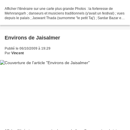
Afficher l'itinéraire sur une carte plus grande Photos : la forteresse de
Mehnrangarh ; danseurs et musiciens traditionnels (y'avait un festival) ; vues
depuis le palais ; Jaswant Thada (surnomme "le petit Taj') ; Sardar Bazar et
Clock Tower.
Environs de Jaisalmer
Publié le 06/10/2009 à 19:29
Par
Vincent