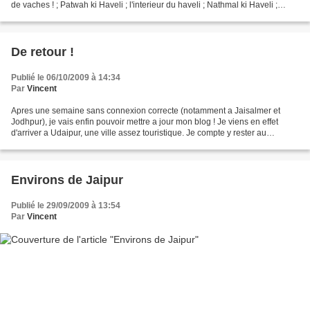
de vaches ! ; Patwah ki Haveli ; l'interieur du haveli ; Nathmal ki Haveli ;
marionnettes...
De retour !
Publié le 06/10/2009 à 14:34
Par
Vincent
Apres une semaine sans connexion correcte (notamment a Jaisalmer et
Jodhpur), je vais enfin pouvoir mettre a jour mon blog ! Je viens en effet
d'arriver a Udaipur, une ville assez touristique. Je compte y rester au
minimum trois jours. Manquent : Jaisalmer,...
Environs de Jaipur
Publié le 29/09/2009 à 13:54
Par
Vincent