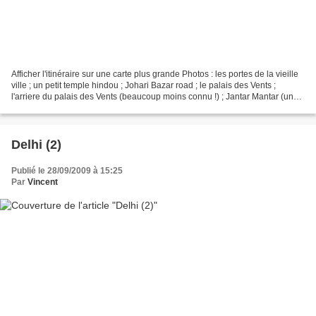
Afficher l'itinéraire sur une carte plus grande Photos : les portes de la vieille
ville ; un petit temple hindou ; Johari Bazar road ; le palais des Vents ;
l'arriere du palais des Vents (beaucoup moins connu !) ; Jantar Mantar (un
observatoire geant...
Delhi (2)
Publié le 28/09/2009 à 15:25
Par
Vincent