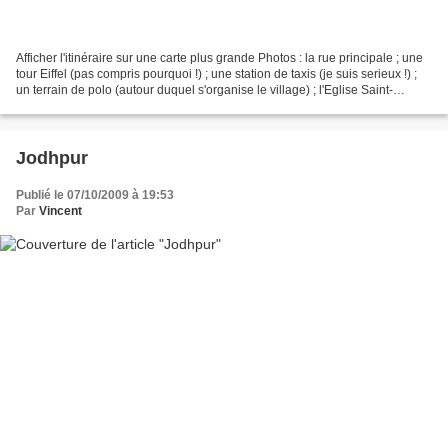
Afficher l'itinéraire sur une carte plus grande Photos : la rue principale ; une
tour Eiffel (pas compris pourquoi !) ; une station de taxis (je suis serieux !) ;
un terrain de polo (autour duquel s'organise le village) ; l'Eglise Saint-
Sauveur ; le musee...
Jodhpur
Publié le 07/10/2009 à 19:53
Par
Vincent