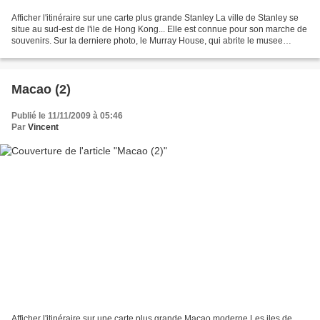
Afficher l'itinéraire sur une carte plus grande Stanley La ville de Stanley se
situe au sud-est de l'ile de Hong Kong... Elle est connue pour son marche de
souvenirs. Sur la derniere photo, le Murray House, qui abrite le musee
maritime de Hong Kong. Aberdeen...
Macao (2)
Publié le 11/11/2009 à 05:46
Par
Vincent
Afficher l'itinéraire sur une carte plus grande Macao moderne Les iles de