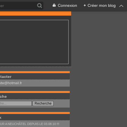
Connexion
+
Créer mon blog
tacter
stw@hotmail.fr
che
x
R A NEUCHÂTEL DEPUIS LE 03.08.10 !!!