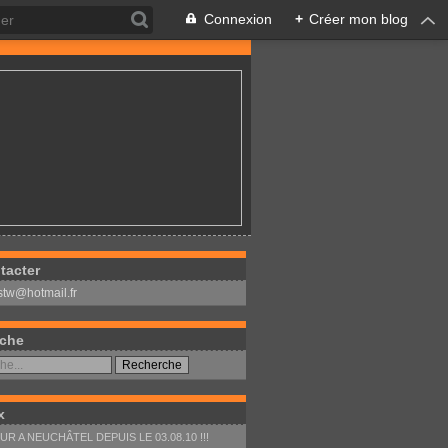
Connexion
+
Créer mon blog
tacter
stw@hotmail.fr
che
x
R A NEUCHÂTEL DEPUIS LE 03.08.10 !!!