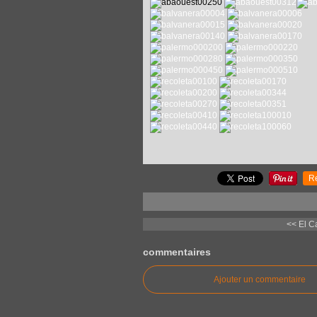
R
<< El C
commentaires
Ajouter un commentaire