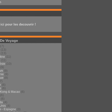
s
ici pour les decouvrir !
 De Voyage
17)
(13)
(13)
tine
(11)
n
(11)
ésie
(10)
(9)
am
(9)
nie
(8)
que
(8)
7)
e
(6)
e
(6)
 Kong & Macao
(6)
(6)
(6)
da
(4)
-Unis
(4)
e - Espagne
(3)