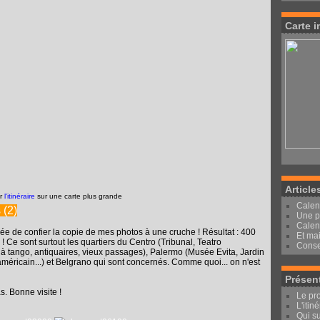
Carte i
Article
er
l'itinéraire
sur une carte plus grande
Calen
 (2)
Une pe
Calen
dée de confier la copie de mes photos à une cruche ! Résultat : 400
Et mai
 Ce sont surtout les quartiers du Centro (Tribunal, Teatro
Conse
 à tango, antiquaires, vieux passages), Palermo (Musée Evita, Jardin
américain...) et Belgrano qui sont concernés. Comme quoi... on n'est
Présen
s. Bonne visite !
Le pro
L'itin
Qui su