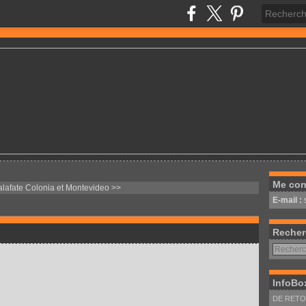
Me con
alafate
Colonia et Montevideo >>
E-mail :
Recher
InfoBo
DE RETOU