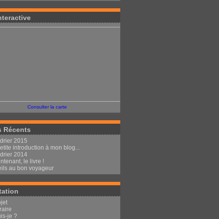
nteractive
Consulter la carte
s Récents
drier 2015
tite introduction à mon blog...
drier 2014
ntenant, le livre !
ils au bon voyageur
tation
jet
éraire
is-je ?