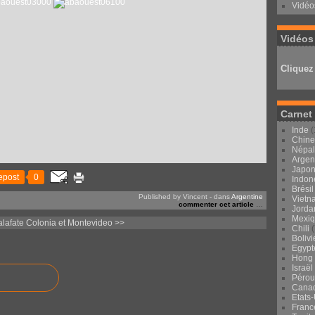
Vidéo
Vidéos
Cliquez 
Carnet
Inde
(
Chine
Népal
Argen
Japo
epost
0
Indon
Brésil
Published by Vincent
-
dans
Argentine
Vietn
commenter cet article
…
Jorda
Mexi
alafate
Colonia et Montevideo >>
Chili
(
Bolivi
Egypt
Hong
Israël
Pérou
Cana
Etats
Franc