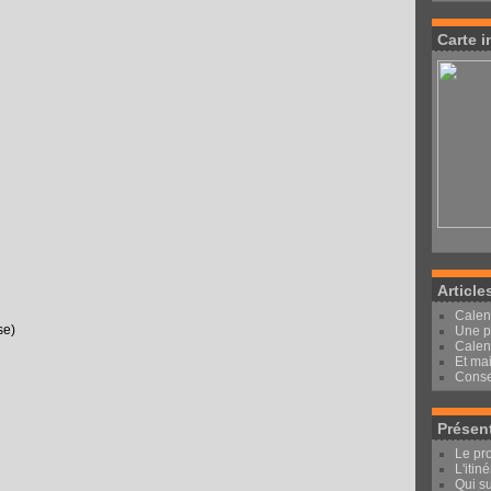
Carte i
Article
Calen
se)
Une pe
Calen
Et mai
Conse
Présen
Le pro
L'itin
Qui su