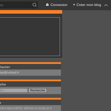
Connexion
+
Créer mon blog
tacter
stw@hotmail.fr
che
x
R A NEUCHÂTEL DEPUIS LE 03.08.10 !!!