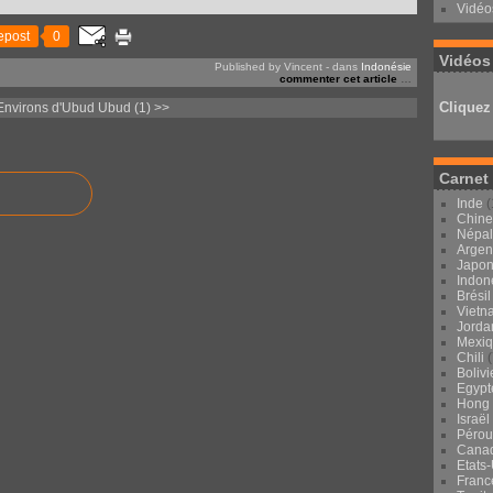
Vidéo
epost
0
Vidéos
Published by Vincent
-
dans
Indonésie
commenter cet article
…
Cliquez 
Environs d'Ubud
Ubud (1) >>
Carnet
Inde
(
Chine
Népal
Argen
Japo
Indon
Brésil
Vietn
Jorda
Mexi
Chili
(
Bolivi
Egypt
Hong
Israël
Pérou
Cana
Etats
Franc