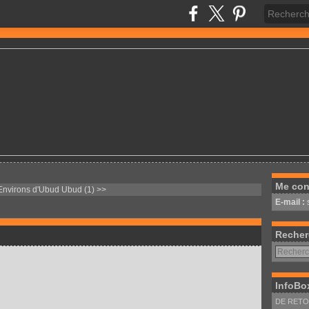
Me con
Environs d'Ubud
Ubud (1) >>
E-mail :
Recher
InfoBo
DE RETOU