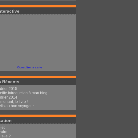
nteractive
Consulter la carte
s Récents
drier 2015
tite introduction à mon blog...
drier 2014
ntenant, le livre !
ils au bon voyageur
tation
jet
éraire
is-je ?