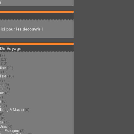
s
ici pour les decouvrir !
 De Voyage
17)
(13)
(13)
tine
(11)
n
(11)
ésie
(10)
(9)
am
(9)
nie
(8)
que
(8)
7)
e
(6)
e
(6)
 Kong & Macao
(6)
(6)
(6)
da
(4)
-Unis
(4)
e - Espagne
(3)